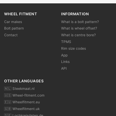
WHEEL FITMENT
INFORMATION
Car makes
What is a bolt pattern?
Bolt pattern
What is wheel offset?
Contact
What is centre bore?
TPMS
Rim size codes
App
Links
API
OTHER LANGUAGES
🇳🇱 Steekmaat.nl
🇺🇸 Wheel-fitment.com
🇪🇺 Wheelfitment.eu
🇬🇧 Wheelfitment.uk
🇩🇪 Lochkreisdaten.de