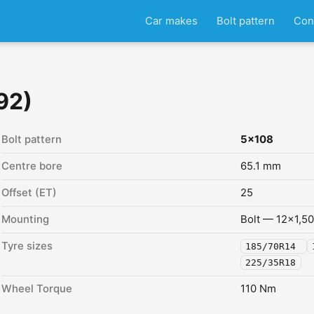
Car makes
Bolt pattern
Con
92)
Bolt pattern
5x108
Centre bore
65.1 mm
Offset (ET)
25
Mounting
Bolt — 12x1,50
Tyre sizes
185/70R14
225/35R18
Wheel Torque
110 Nm