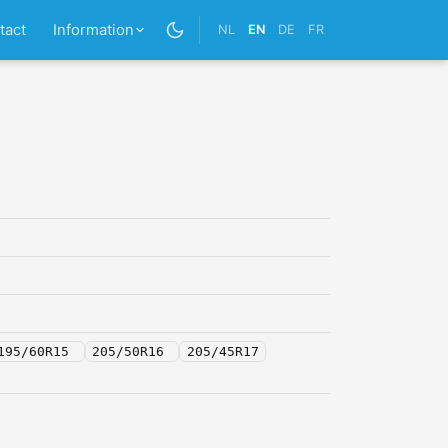
tact
Information
NL
EN
DE
FR
195/60R15
205/50R16
205/45R17