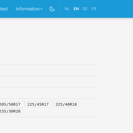
tact
Information
NL
EN
DE
FR
205/50R17
225/45R17
225/40R18
235/30R20