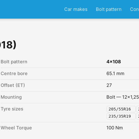
Car makes
Bolt pattern
Con
018)
Bolt pattern
4x108
Centre bore
65.1 mm
Offset (ET)
27
Mounting
Bolt — 12x1,25
Tyre sizes
205/55R16
235/35R19
Wheel Torque
100 Nm