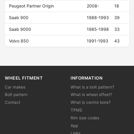
Peugeot Partner Origin
2008-
18
Saab 900
1988-1993
39
Saab 9000
1985-1998
33
Volvo 850
1991-1993
43
WHEEL FITMENT
INFORMATION
Car makes
What is a bolt pattern?
Bolt pattern
What is wheel offset?
Contact
What is centre bore?
TPMS
Rim size codes
App
Links