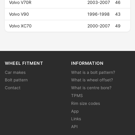
Volvo V70R
2003-2007
46
Volvo V90
1996-1998
43
Volvo XC70
2000-2007
49
WHEEL FITMENT
INFORMATION
Car makes
What is a bolt pattern?
Bolt pattern
What is wheel offset?
Contact
What is centre bore?
TPMS
Rim size codes
App
Links
API