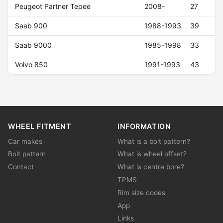
Peugeot Partner Tepee
2008-
27
Saab 900
1988-1993
39
Saab 9000
1985-1998
33
Volvo 850
1991-1993
43
WHEEL FITMENT
INFORMATION
Car makes
What is a bolt pattern?
Bolt pattern
What is wheel offset?
Contact
What is centre bore?
TPMS
Rim size codes
App
Links