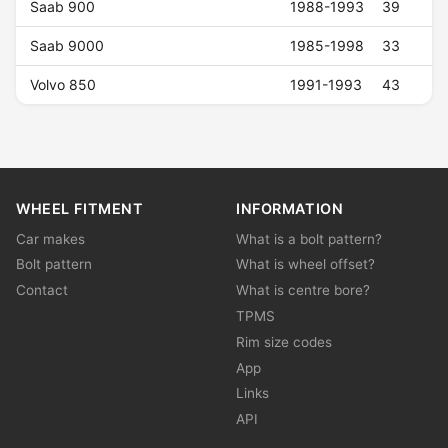
Saab 900
1988-1993
39
Saab 9000
1985-1998
33
Volvo 850
1991-1993
43
WHEEL FITMENT
INFORMATION
Car makes
What is a bolt pattern?
Bolt pattern
What is wheel offset?
Contact
What is centre bore?
TPMS
Rim size codes
App
Links
API