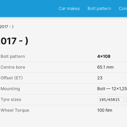
Car makes
Bolt pattern
Con
2017 - )
017 - )
Bolt pattern
4x108
Centre bore
65.1 mm
Offset (ET)
23
Mounting
Bolt — 12x1,25
Tyre sizes
195/65R15
Wheel Torque
100 Nm