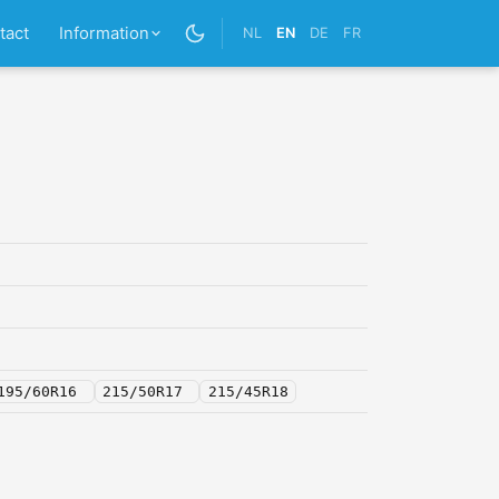
tact
Information
NL
EN
DE
FR
195/60R16
215/50R17
215/45R18