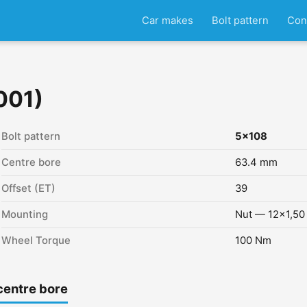
Car makes
Bolt pattern
Con
2001)
Bolt pattern
5x108
Centre bore
63.4 mm
Offset (ET)
39
Mounting
Nut — 12x1,50
Wheel Torque
100 Nm
centre bore