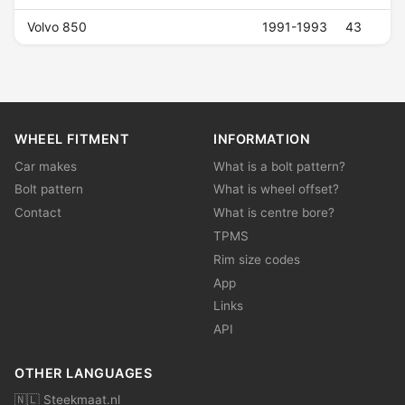
Volvo 850
1991-1993
43
WHEEL FITMENT
INFORMATION
Car makes
What is a bolt pattern?
Bolt pattern
What is wheel offset?
Contact
What is centre bore?
TPMS
Rim size codes
App
Links
API
OTHER LANGUAGES
🇳🇱 Steekmaat.nl