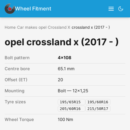
Wheel Fitment
Home
›
Car makes
›
opel
›
Crossland X
›
crossland x (2017 - )
opel crossland x (2017 - )
Bolt pattern
4x108
Centre bore
65.1 mm
Offset (ET)
20
Mounting
Bolt — 12x1,25
Tyre sizes
195/65R15
195/60R16
205/60R16
215/50R17
Wheel Torque
100 Nm