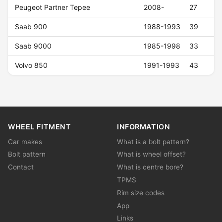
Peugeot Partner Tepee
2008-
27
Saab 900
1988-1993
39
Saab 9000
1985-1998
33
Volvo 850
1991-1993
43
WHEEL FITMENT
INFORMATION
Car makes
What is a bolt pattern?
Bolt pattern
What is wheel offset?
Contact
What is centre bore?
TPMS
Rim size codes
App
Links