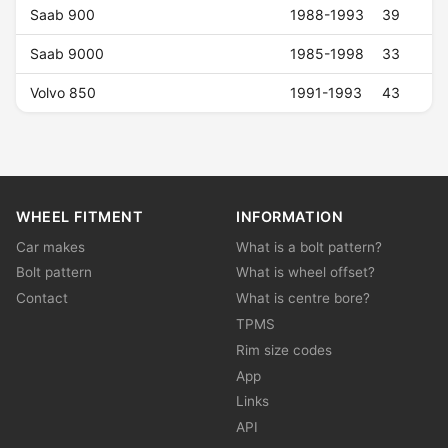
Saab 900
1988-1993
39
Saab 9000
1985-1998
33
Volvo 850
1991-1993
43
WHEEL FITMENT
INFORMATION
Car makes
What is a bolt pattern?
Bolt pattern
What is wheel offset?
Contact
What is centre bore?
TPMS
Rim size codes
App
Links
API