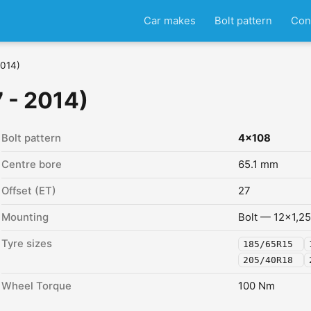
Car makes
Bolt pattern
Con
2014)
 - 2014)
Bolt pattern
4x108
Centre bore
65.1 mm
Offset (ET)
27
Mounting
Bolt — 12x1,25
Tyre sizes
185/65R15
205/40R18
Wheel Torque
100 Nm