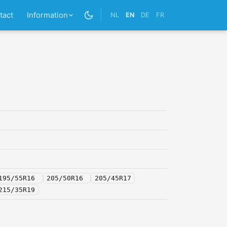
tact
Information
NL
EN
DE
FR
195/55R16
205/50R16
205/45R17
215/35R19