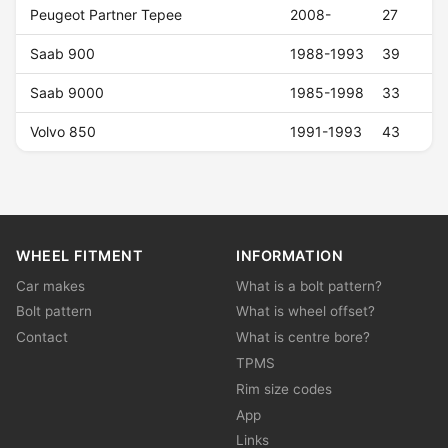
Peugeot Partner Tepee
2008-
27
Saab 900
1988-1993
39
Saab 9000
1985-1998
33
Volvo 850
1991-1993
43
WHEEL FITMENT
INFORMATION
Car makes
What is a bolt pattern?
Bolt pattern
What is wheel offset?
Contact
What is centre bore?
TPMS
Rim size codes
App
Links