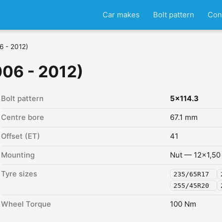
Car makes
Bolt pattern
Con
6 - 2012)
006 - 2012)
Bolt pattern
5x114.3
Centre bore
67.1 mm
Offset (ET)
41
Mounting
Nut — 12x1,50
Tyre sizes
235/65R17
255/45R20
Wheel Torque
100 Nm