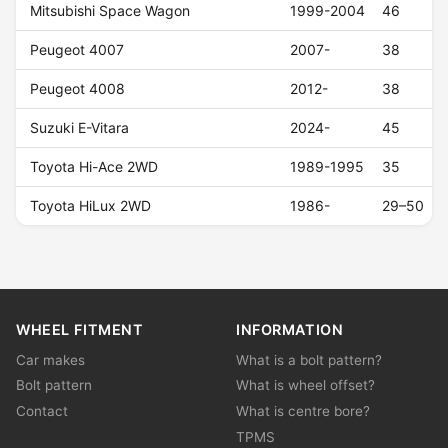
Mitsubishi Space Wagon
1999-2004
46
Peugeot 4007
2007-
38
Peugeot 4008
2012-
38
Suzuki E-Vitara
2024-
45
Toyota Hi-Ace 2WD
1989-1995
35
Toyota HiLux 2WD
1986-
29–50
WHEEL FITMENT
INFORMATION
Car makes
What is a bolt pattern?
Bolt pattern
What is wheel offset?
Contact
What is centre bore?
TPMS