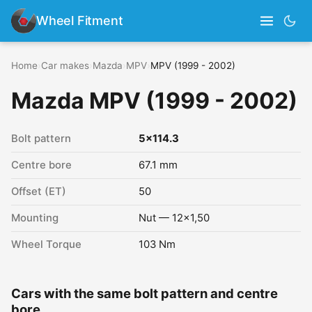
Wheel Fitment
Home
›
Car makes
›
Mazda
›
MPV
›
MPV (1999 - 2002)
Mazda MPV (1999 - 2002)
Bolt pattern
5x114.3
Centre bore
67.1 mm
Offset (ET)
50
Mounting
Nut — 12x1,50
Wheel Torque
103 Nm
Cars with the same bolt pattern and centre
bore