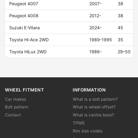
Peugeot 4007
2007-
38
Peugeot 4008
2012-
38
Suzuki E-Vitara
2024-
45
Toyota Hi-Ace 2WD
1989-1995
35
Toyota HiLux 2WD
1986-
29–50
WHEEL FITMENT
INFORMATION
Car makes
What is a bolt pattern?
Bolt pattern
What is wheel offset?
Contact
What is centre bore?
TPMS
Rim size codes