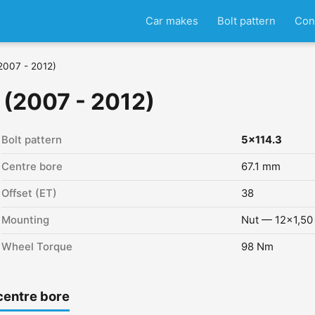
Car makes
Bolt pattern
Con
2007 - 2012)
 (2007 - 2012)
Bolt pattern
5x114.3
Centre bore
67.1 mm
Offset (ET)
38
Mounting
Nut — 12x1,50
Wheel Torque
98 Nm
centre bore