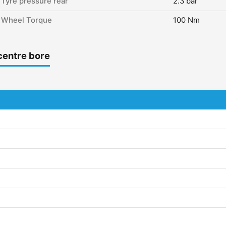
Tyre pressure rear
2.3 bar
Wheel Torque
100 Nm
centre bore