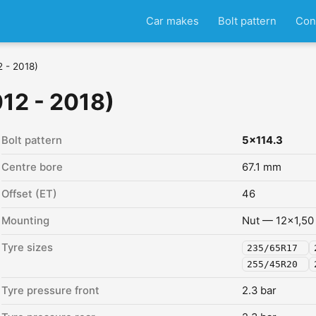
Car makes
Bolt pattern
Con
2 - 2018)
12 - 2018)
Bolt pattern
5x114.3
Centre bore
67.1 mm
Offset (ET)
46
Mounting
Nut — 12x1,50
Tyre sizes
235/65R17
255/45R20
Tyre pressure front
2.3 bar