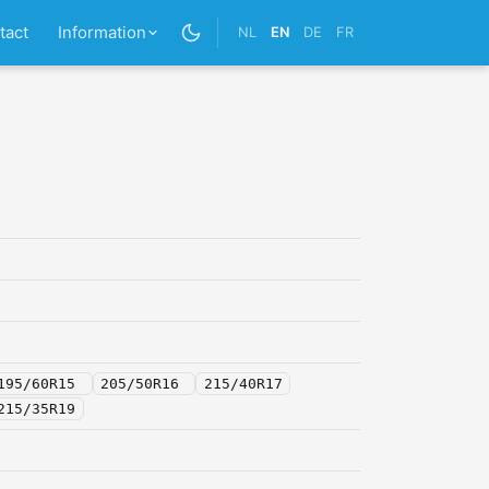
tact
Information
NL
EN
DE
FR
195/60R15
205/50R16
215/40R17
215/35R19