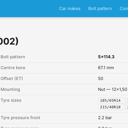
Car makes
Bolt pattern
Con
002)
Bolt pattern
5x114.3
Centre bore
67.1 mm
Offset (ET)
50
Mounting
Nut — 12x1,50
Tyre sizes
185/65R14
215/40R18
Tyre pressure front
2.2 bar