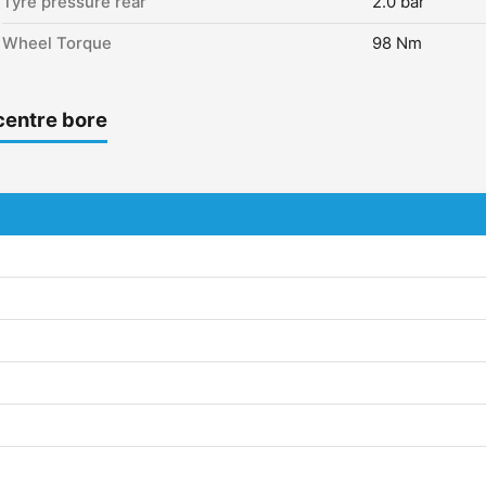
Tyre pressure rear
2.0 bar
Wheel Torque
98 Nm
centre bore