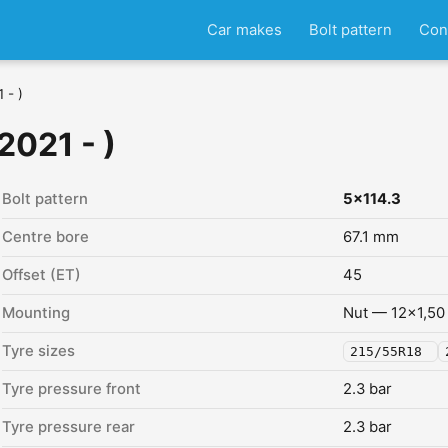
Car makes
Bolt pattern
Con
 - )
2021 - )
Bolt pattern
5x114.3
Centre bore
67.1 mm
Offset (ET)
45
Mounting
Nut — 12x1,50
Tyre sizes
215/55R18
Tyre pressure front
2.3 bar
Tyre pressure rear
2.3 bar