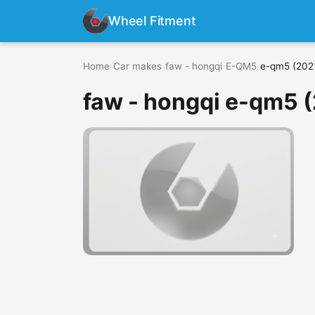
Wheel Fitment
Home
›
Car makes
›
faw - hongqi
›
E-QM5
›
e-qm5 (2021
faw - hongqi e-qm5 (