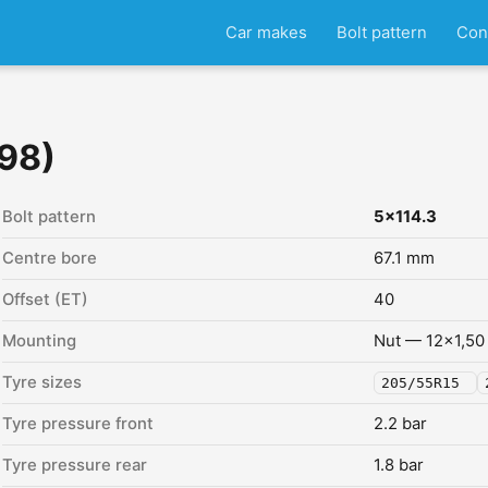
Car makes
Bolt pattern
Con
998)
Bolt pattern
5x114.3
Centre bore
67.1 mm
Offset (ET)
40
Mounting
Nut — 12x1,50
Tyre sizes
205/55R15
Tyre pressure front
2.2 bar
Tyre pressure rear
1.8 bar