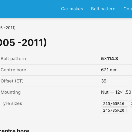
Car makes
Bolt pattern
Con
5 -2011)
005 -2011)
Bolt pattern
5x114.3
Centre bore
67.1 mm
Offset (ET)
39
Mounting
Nut — 12x1,50
Tyre sizes
215/65R16
245/35R20
centre bore