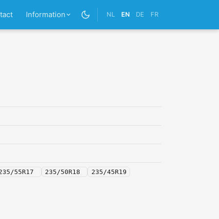
tact
Information
NL
EN
DE
FR
235/55R17
235/50R18
235/45R19