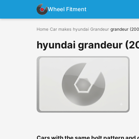
Wheel Fitment
Home
›
Car makes
›
hyundai
›
Grandeur
›
grandeur (200
hyundai grandeur (2
Cars with the same bolt pattern and 