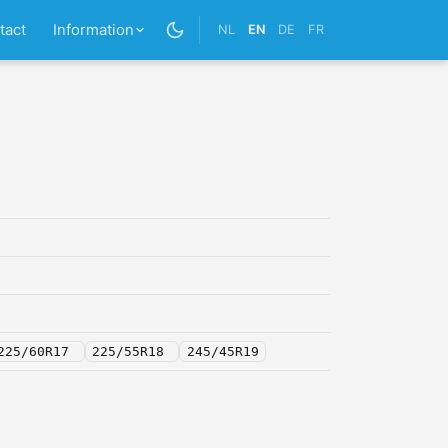
tact
Information
NL
EN
DE
FR
225/60R17
225/55R18
245/45R19