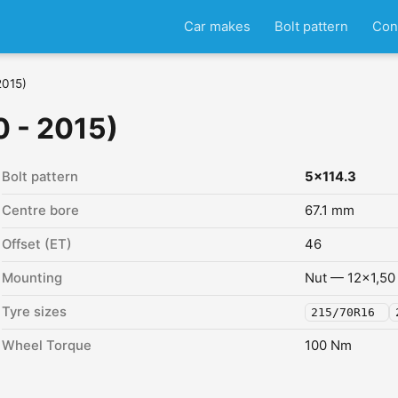
Car makes
Bolt pattern
Con
2015)
0 - 2015)
Bolt pattern
5x114.3
Centre bore
67.1 mm
Offset (ET)
46
Mounting
Nut — 12x1,50
Tyre sizes
215/70R16
Wheel Torque
100 Nm