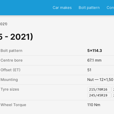
Car makes
Bolt pattern
Con
2021)
 - 2021)
Bolt pattern
5x114.3
Centre bore
67.1 mm
Offset (ET)
51
Mounting
Nut — 12x1,50
Tyre sizes
215/70R16
245/45R19
Wheel Torque
110 Nm