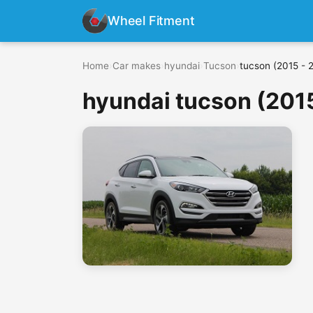
Wheel Fitment
Home
›
Car makes
›
hyundai
›
Tucson
›
tucson (2015 - 
hyundai tucson (2015