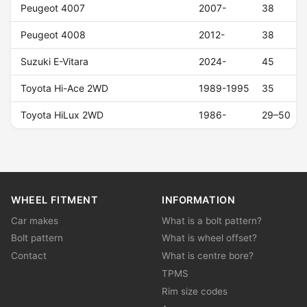
Peugeot 4007
2007-
38
Peugeot 4008
2012-
38
Suzuki E-Vitara
2024-
45
Toyota Hi-Ace 2WD
1989-1995
35
Toyota HiLux 2WD
1986-
29–50
WHEEL FITMENT
INFORMATION
Car makes
What is a bolt pattern?
Bolt pattern
What is wheel offset?
Contact
What is centre bore?
TPMS
Rim size codes