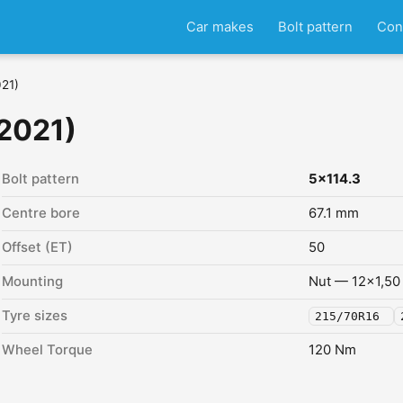
Car makes
Bolt pattern
Con
021)
 2021)
Bolt pattern
5x114.3
Centre bore
67.1 mm
Offset (ET)
50
Mounting
Nut — 12x1,50
Tyre sizes
215/70R16
Wheel Torque
120 Nm