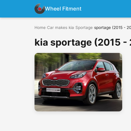
Wheel Fitment
Home
›
Car makes
›
kia
›
Sportage
›
sportage (2015 - 2
kia sportage (2015 -