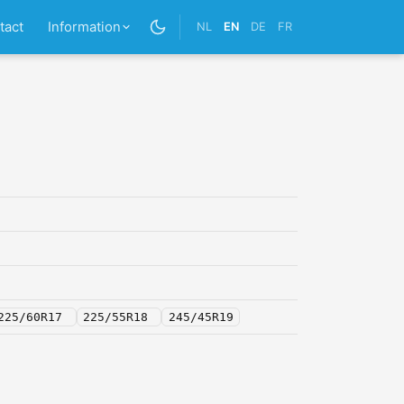
tact
Information
NL
EN
DE
FR
225/60R17
225/55R18
245/45R19