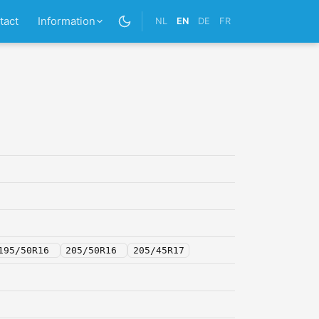
tact
Information
NL
EN
DE
FR
195/50R16
205/50R16
205/45R17