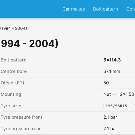
Car makes
Bolt pattern
Con
 (1994 - 2004)
1994 - 2004)
Bolt pattern
5x114.3
Centre bore
67.1 mm
Offset (ET)
50
Mounting
Nut — 12x1,50
Tyre sizes
195/55R15
Tyre pressure front
2.1 bar
Tyre pressure rear
2.1 bar