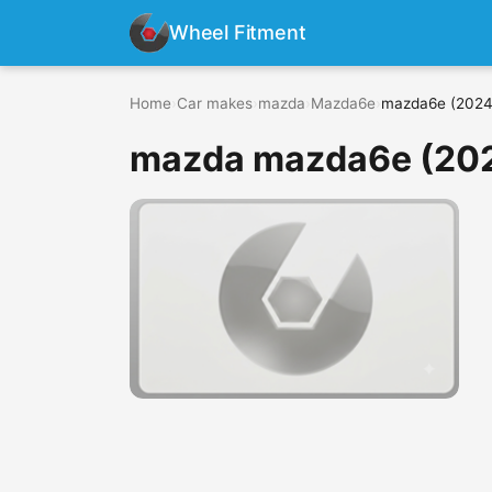
Wheel Fitment
Home
›
Car makes
›
mazda
›
Mazda6e
›
mazda6e (2024 
mazda mazda6e (202