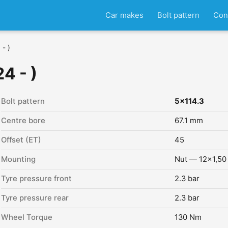
Car makes
Bolt pattern
Con
- )
4 - )
Bolt pattern
5x114.3
Centre bore
67.1 mm
Offset (ET)
45
Mounting
Nut — 12x1,50
Tyre pressure front
2.3 bar
Tyre pressure rear
2.3 bar
Wheel Torque
130 Nm