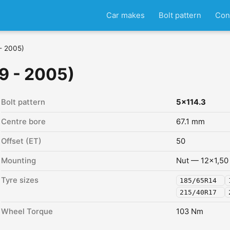
Car makes
Bolt pattern
Con
- 2005)
9 - 2005)
Bolt pattern
5x114.3
Centre bore
67.1 mm
Offset (ET)
50
Mounting
Nut — 12x1,50
Tyre sizes
185/65R14
215/40R17
Wheel Torque
103 Nm