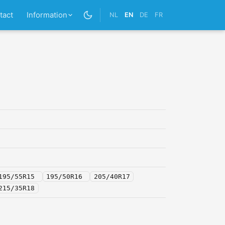
tact
Information
NL
EN
DE
FR
195/55R15
195/50R16
205/40R17
215/35R18