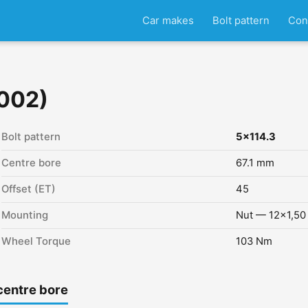
Car makes
Bolt pattern
Con
2002)
Bolt pattern
5x114.3
Centre bore
67.1 mm
Offset (ET)
45
Mounting
Nut — 12x1,50
Wheel Torque
103 Nm
centre bore