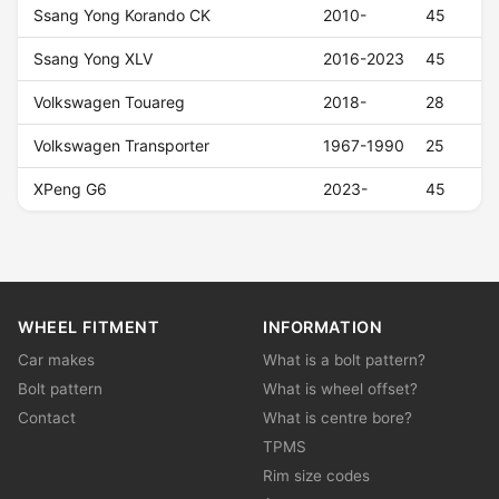
Ssang Yong Korando CK
2010-
45
Ssang Yong XLV
2016-2023
45
Volkswagen Touareg
2018-
28
Volkswagen Transporter
1967-1990
25
XPeng G6
2023-
45
WHEEL FITMENT
INFORMATION
Car makes
What is a bolt pattern?
Bolt pattern
What is wheel offset?
Contact
What is centre bore?
TPMS
Rim size codes