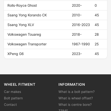
Rolls-Royce Ghost
2020-
0
Ssang Yong Korando CK
2010-
45
Ssang Yong XLV
2016-2023
45
Volkswagen Touareg
2018-
28
Volkswagen Transporter
1967-1990
25
XPeng G6
2023-
45
WHEEL FITMENT
INFORMATION
Car makes
What is a bolt pattern?
Bolt pattern
What is wheel offset?
Contact
What is centre bore?
TPMS