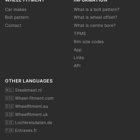
Car makes
What is a bolt pattern?
Bolt pattern
What is wheel offset?
Contact
What is centre bore?
TPMS
Rim size codes
App
Links
API
OTHER LANGUAGES
🇳🇱 Steekmaat.nl
🇺🇸 Wheel-fitment.com
🇪🇺 Wheelfitment.eu
🇬🇧 Wheelfitment.uk
🇩🇪 Lochkreisdaten.de
🇫🇷 Entraxes.fr