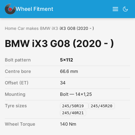
Wheel Fitment
Home
›
Car makes
›
BMW
›
iX3
›
iX3 G08 (2020 - )
BMW iX3 G08 (2020 - )
Bolt pattern
5x112
Centre bore
66.6 mm
Offset (ET)
34
Mounting
Bolt — 14x1,25
Tyre sizes
245/50R19
245/45R20
245/40R21
Wheel Torque
140 Nm