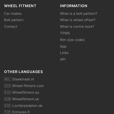
WHEEL FITMENT
INFORMATION
Car makes
What is a bolt pattern?
Bolt pattern
What is wheel offset?
Contact
What is centre bore?
TPMS
Rim size codes
App
Links
API
OTHER LANGUAGES
🇳🇱 Steekmaat.nl
🇺🇸 Wheel-fitment.com
🇪🇺 Wheelfitment.eu
🇬🇧 Wheelfitment.uk
🇩🇪 Lochkreisdaten.de
🇫🇷 Entraxes.fr