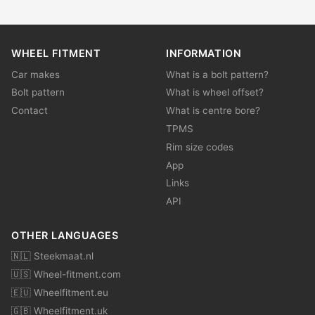
WHEEL FITMENT
INFORMATION
Car makes
What is a bolt pattern?
Bolt pattern
What is wheel offset?
Contact
What is centre bore?
TPMS
Rim size codes
App
Links
API
OTHER LANGUAGES
🇳🇱 Steekmaat.nl
🇺🇸 Wheel-fitment.com
🇪🇺 Wheelfitment.eu
🇬🇧 Wheelfitment.uk