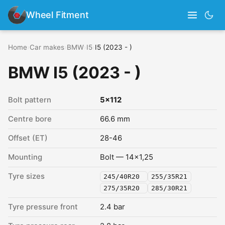
Wheel Fitment
Home
›
Car makes
›
BMW
›
I5
›
I5 (2023 - )
BMW I5 (2023 - )
Bolt pattern
5x112
Centre bore
66.6 mm
Offset (ET)
28-46
Mounting
Bolt — 14x1,25
Tyre sizes
245/40R20
255/35R21
275/35R20
285/30R21
Tyre pressure front
2.4 bar