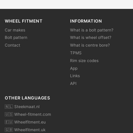
WHEEL FITMENT
INFORMATION
Car makes
What is a bolt pattern?
Bolt pattern
What is wheel offset?
Contact
What is centre bore?
TPMS
Rim size codes
App
Links
API
OTHER LANGUAGES
🇳🇱 Steekmaat.nl
🇺🇸 Wheel-fitment.com
🇪🇺 Wheelfitment.eu
🇬🇧 Wheelfitment.uk