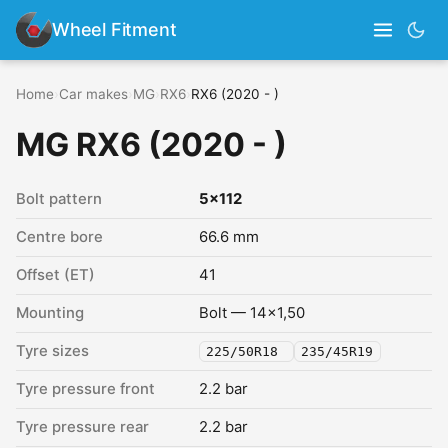
Wheel Fitment
Home
›
Car makes
›
MG
›
RX6
›
RX6 (2020 - )
MG RX6 (2020 - )
Bolt pattern
5x112
Centre bore
66.6 mm
Offset (ET)
41
Mounting
Bolt — 14x1,50
Tyre sizes
225/50R18
235/45R19
Tyre pressure front
2.2 bar
Tyre pressure rear
2.2 bar