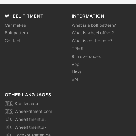
WHEEL FITMENT
INFORMATION
Car makes
What is a bolt pattern?
Bolt pattern
What is wheel offset?
Contact
What is centre bore?
TPMS
Rim size codes
App
Links
API
OTHER LANGUAGES
🇳🇱 Steekmaat.nl
🇺🇸 Wheel-fitment.com
🇪🇺 Wheelfitment.eu
🇬🇧 Wheelfitment.uk
🇩🇪 Lochkreisdaten.de