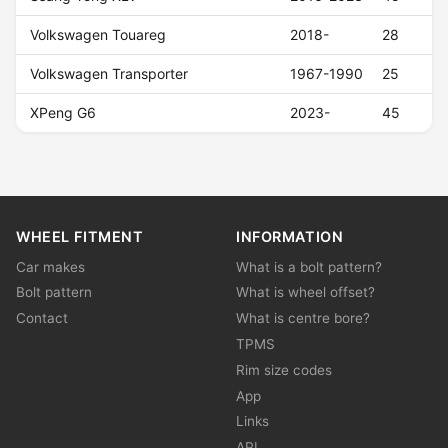
Volkswagen Touareg
2018-
28
Volkswagen Transporter
1967-1990
25
XPeng G6
2023-
45
WHEEL FITMENT
INFORMATION
Car makes
What is a bolt pattern?
Bolt pattern
What is wheel offset?
Contact
What is centre bore?
TPMS
Rim size codes
App
Links
API