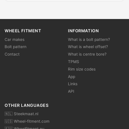
WHEEL FITMENT
INFORMATION
Car makes
What is a bolt pattern?
Bolt pattern
What is wheel offset?
Contact
What is centre bore?
TPMS
Rim size codes
App
Links
API
OTHER LANGUAGES
🇳🇱 Steekmaat.nl
🇺🇸 Wheel-fitment.com
🇪🇺 Wheelfitment.eu