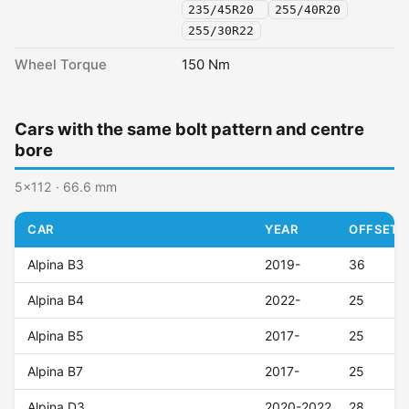
235/45R20
255/40R20
255/30R22
Wheel Torque
150 Nm
Cars with the same bolt pattern and centre
bore
5x112 · 66.6 mm
CAR
YEAR
OFFSET (
Alpina B3
2019-
36
Alpina B4
2022-
25
Alpina B5
2017-
25
Alpina B7
2017-
25
Alpina D3
2020-2022
28