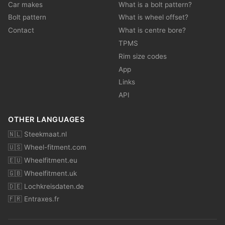
Car makes
What is a bolt pattern?
Bolt pattern
What is wheel offset?
Contact
What is centre bore?
TPMS
Rim size codes
App
Links
API
OTHER LANGUAGES
🇳🇱 Steekmaat.nl
🇺🇸 Wheel-fitment.com
🇪🇺 Wheelfitment.eu
🇬🇧 Wheelfitment.uk
🇩🇪 Lochkreisdaten.de
🇫🇷 Entraxes.fr