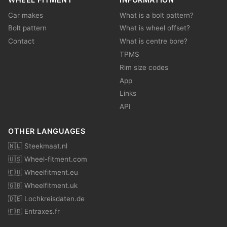
Car makes
What is a bolt pattern?
Bolt pattern
What is wheel offset?
Contact
What is centre bore?
TPMS
Rim size codes
App
Links
API
OTHER LANGUAGES
🇳🇱 Steekmaat.nl
🇺🇸 Wheel-fitment.com
🇪🇺 Wheelfitment.eu
🇬🇧 Wheelfitment.uk
🇩🇪 Lochkreisdaten.de
🇫🇷 Entraxes.fr