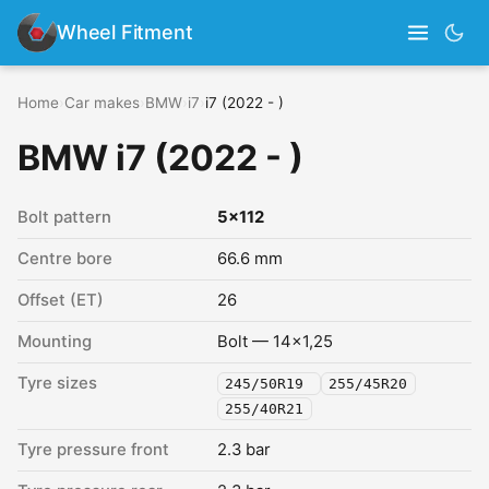
Wheel Fitment
Home
›
Car makes
›
BMW
›
i7
›
i7 (2022 - )
BMW i7 (2022 - )
Bolt pattern
5x112
Centre bore
66.6 mm
Offset (ET)
26
Mounting
Bolt — 14x1,25
Tyre sizes
245/50R19
255/45R20
255/40R21
Tyre pressure front
2.3 bar