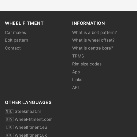
WHEEL FITMENT
INFORMATION
Car makes
What is a bolt pattern?
Bolt pattern
What is wheel offset?
Contact
What is centre bore?
TPMS
Rim size codes
App
Links
API
OTHER LANGUAGES
🇳🇱 Steekmaat.nl
🇺🇸 Wheel-fitment.com
🇪🇺 Wheelfitment.eu
🇬🇧 Wheelfitment.uk