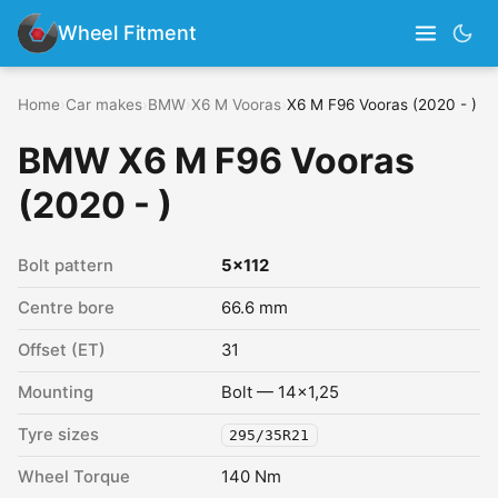
Wheel Fitment
Home
›
Car makes
›
BMW
›
X6 M Vooras
›
X6 M F96 Vooras (2020 - )
BMW X6 M F96 Vooras
(2020 - )
Bolt pattern
5x112
Centre bore
66.6 mm
Offset (ET)
31
Mounting
Bolt — 14x1,25
Tyre sizes
295/35R21
Wheel Torque
140 Nm