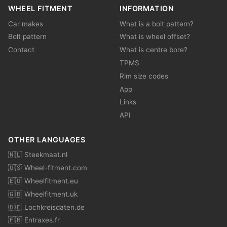
WHEEL FITMENT
INFORMATION
Car makes
What is a bolt pattern?
Bolt pattern
What is wheel offset?
Contact
What is centre bore?
TPMS
Rim size codes
App
Links
API
OTHER LANGUAGES
🇳🇱 Steekmaat.nl
🇺🇸 Wheel-fitment.com
🇪🇺 Wheelfitment.eu
🇬🇧 Wheelfitment.uk
🇩🇪 Lochkreisdaten.de
🇫🇷 Entraxes.fr