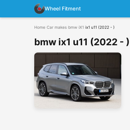
Wheel Fitment
Home
›
Car makes
›
bmw
›
iX1
›
ix1 u11 (2022 - )
bmw ix1 u11 (2022 - )