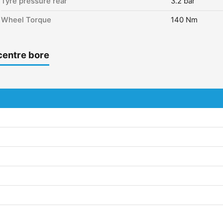
Tyre pressure rear
3.2 bar
Wheel Torque
140 Nm
centre bore