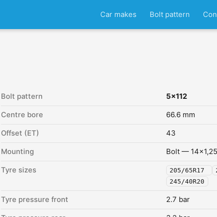
Car makes
Bolt pattern
Con
Bolt pattern
5x112
Centre bore
66.6 mm
Offset (ET)
43
Mounting
Bolt — 14x1,2
Tyre sizes
205/65R17
245/40R20
Tyre pressure front
2.7 bar