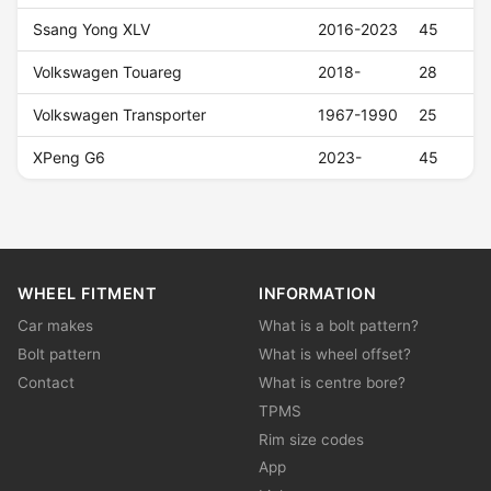
Ssang Yong XLV
2016-2023
45
Volkswagen Touareg
2018-
28
Volkswagen Transporter
1967-1990
25
XPeng G6
2023-
45
WHEEL FITMENT
INFORMATION
Car makes
What is a bolt pattern?
Bolt pattern
What is wheel offset?
Contact
What is centre bore?
TPMS
Rim size codes
App