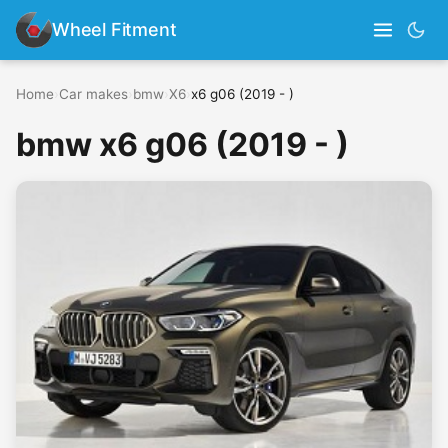
Wheel Fitment
Home
›
Car makes
›
bmw
›
X6
›
x6 g06 (2019 - )
bmw x6 g06 (2019 - )