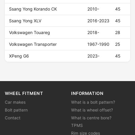
Ssang Yong Korando CK
2010-
45
Ssang Yong XLV
2016-2023
45
Volkswagen Touareg
2018-
28
Volkswagen Transporter
1967-1990
25
XPeng G6
2023-
45
WHEEL FITMENT
INFORMATION
Car makes
What is a bolt pattern?
Bolt pattern
What is wheel offset?
Contact
What is centre bore?
TPMS
Rim size codes