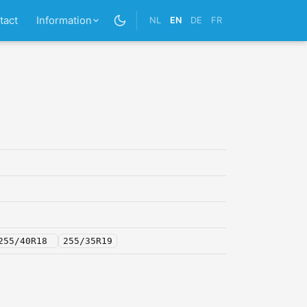
tact
Information
NL
EN
DE
FR
5
255/40R18
255/35R19