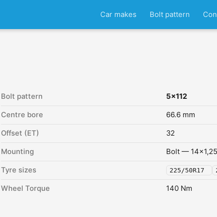
Car makes
Bolt pattern
Con
)
Bolt pattern
5x112
Centre bore
66.6 mm
Offset (ET)
32
Mounting
Bolt — 14x1,2
Tyre sizes
225/50R17
Wheel Torque
140 Nm