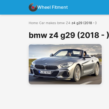
Wheel Fitment
Home
›
Car makes
›
bmw
›
Z4
›
z4 g29 (2018 - )
bmw z4 g29 (2018 - 