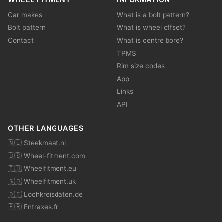
Car makes
What is a bolt pattern?
Bolt pattern
What is wheel offset?
Contact
What is centre bore?
TPMS
Rim size codes
App
Links
API
OTHER LANGUAGES
🇳🇱 Steekmaat.nl
🇺🇸 Wheel-fitment.com
🇪🇺 Wheelfitment.eu
🇬🇧 Wheelfitment.uk
🇩🇪 Lochkreisdaten.de
🇫🇷 Entraxes.fr