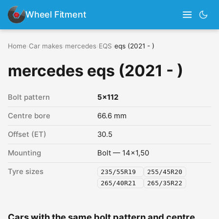
Wheel Fitment
Home
›
Car makes
›
mercedes
›
EQS
›
eqs (2021 - )
mercedes eqs (2021 - )
Bolt pattern
5x112
Centre bore
66.6 mm
Offset (ET)
30.5
Mounting
Bolt — 14x1,50
Tyre sizes
235/55R19
255/45R20
265/40R21
265/35R22
Cars with the same bolt pattern and centre