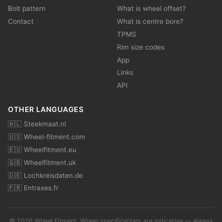
Bolt pattern
What is wheel offset?
Contact
What is centre bore?
TPMS
Rim size codes
App
Links
API
OTHER LANGUAGES
🇳🇱 Steekmaat.nl
🇺🇸 Wheel-fitment.com
🇪🇺 Wheelfitment.eu
🇬🇧 Wheelfitment.uk
🇩🇪 Lochkreisdaten.de
🇫🇷 Entraxes.fr
© 2026 Wheel Fitment. Wheel specifications are indicative — always